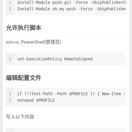
1
Install-Module posh-git -Force -SkipPublisherChe
2
Install-Module oh-my-posh -Force -SkipPublisherC
允许执行脚本
win+x, PowerShell(管理员)
1
set-ExecutionPolicy RemoteSigned
编辑配置文件
1
if (!(Test-Path -Path $PROFILE )) { New-Item -Ty
2
notepad $PROFILE
写入以下内容