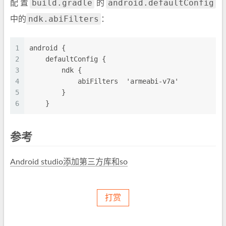
build.gradle
android.defaultConfig
配置
的
ndk.abiFilters
中的
：
1
android {
2
    defaultConfig {
3
        ndk {
4
            abiFilters  'armeabi-v7a'
5
        }
6
    }
参考
Android studio添加第三方库和so
打赏